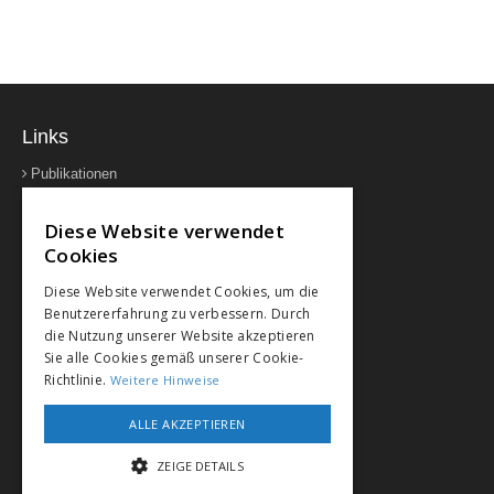
Links
Publikationen
Downloads
Sitemap
Diese Website verwendet
Kontakt
Cookies
Impressum
Diese Website verwendet Cookies, um die
Rechtshinweise
Benutzererfahrung zu verbessern. Durch
die Nutzung unserer Website akzeptieren
Sie alle Cookies gemäß unserer Cookie-
Richtlinie.
Weitere Hinweise
Kontakt
Optimus AG
ALLE AKZEPTIEREN
Fluracker 35
ZEIGE DETAILS
CH-3065 Bolligen